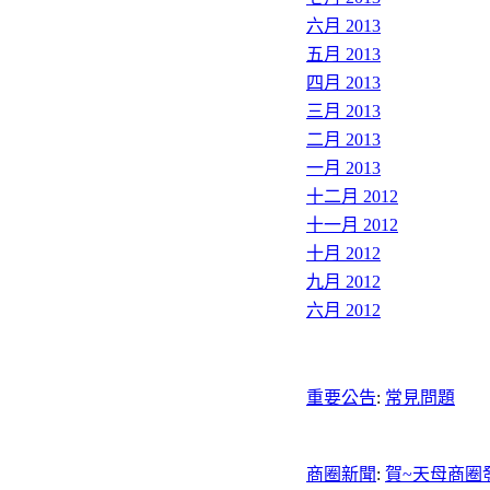
六月 2013
五月 2013
四月 2013
三月 2013
二月 2013
一月 2013
十二月 2012
十一月 2012
十月 2012
九月 2012
六月 2012
重要公告
:
常見問題
商圈新聞
:
賀~天母商圈