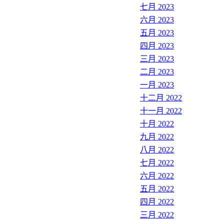
七月 2023
六月 2023
五月 2023
四月 2023
三月 2023
二月 2023
一月 2023
十二月 2022
十一月 2022
十月 2022
九月 2022
八月 2022
七月 2022
六月 2022
五月 2022
四月 2022
三月 2022