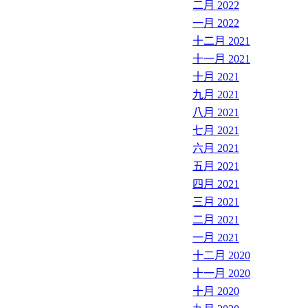
二月 2022
一月 2022
十二月 2021
十一月 2021
十月 2021
九月 2021
八月 2021
七月 2021
六月 2021
五月 2021
四月 2021
三月 2021
二月 2021
一月 2021
十二月 2020
十一月 2020
十月 2020