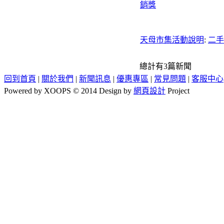
銷獎
天母市集活動說明
:
二手
總計有3篇新聞
回到首頁
|
關於我們
|
新聞訊息
|
優惠專區
|
常見問題
|
客服中心
Powered by XOOPS © 2014 Design by
網頁設計
Project