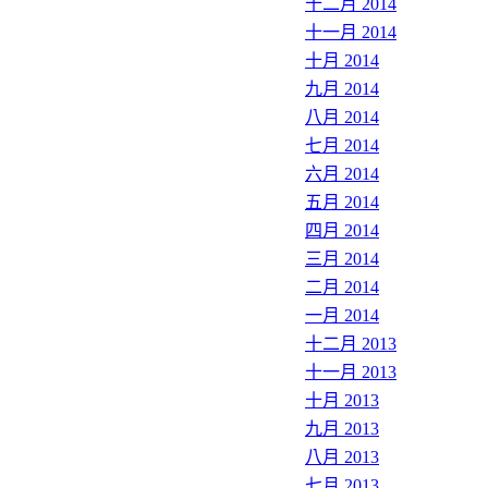
十二月 2014
十一月 2014
十月 2014
九月 2014
八月 2014
七月 2014
六月 2014
五月 2014
四月 2014
三月 2014
二月 2014
一月 2014
十二月 2013
十一月 2013
十月 2013
九月 2013
八月 2013
七月 2013