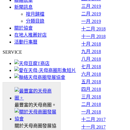
聯絡表單
三月 2019
新聞訊息
二月 2019
按月歸檔
分類目錄
一月 2019
關於協會
十二月 2018
在地人推薦好店
十一月 2018
活動行事曆
十月 2018
九月 2018
SERVICE
八月 2018
七月 2018
六月 2018
五月 2018
四月 2018
三月 2018
二月 2018
最豐富的天母商圈。
一月 2018
十二月 2017
關於天母商圈發展協
十一月 2017