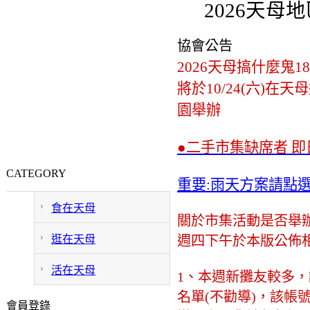
2026天母
協會公告
2026天母搞什麼鬼1
將於10/24(六)在天
園舉辦
●二手市集缺席者 即
CATEGORY
重要:雨天方案請點
食在天母
關於市集活動是否舉
逛在天母
週四下午於本版公佈
活在天母
1、本週新攤友較多
名單(不勸導)，該帳
會員登錄