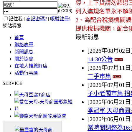
導，上下貨請勿超過三
列入違規名單永不解
記住我 |
忘記密碼?
|
帳號註冊!
2、為配合稅捐機關
網站導覽
提供稅捐機關，配合
最新消息
首頁
聯絡表單
[2026年08月02日
新聞訊息
14:30公告
關於協會
在地人推薦好店
[2026年07月11日
活動行事曆
二手市集
SERVICE
[2026年07月01日
子小老闆市集 招
[2026年06月21日
季冠軍 天母商圈
[2026年06月01日
業時間調整為16:00